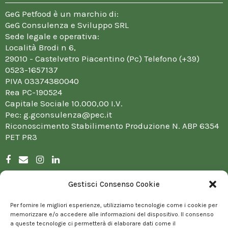
GeG Petfood è un marchio di:
GeG Consulenza e Sviluppo SRL
Sede legale e operativa:
Località Brodi n 6,
29010 - Castelvetro Piacentino (Pc) Telefono (+39)
0523-1657137
PIVA 03374380040
Rea PC-190524
Capitale Sociale 10.000,00 I.V.
Pec:
g.gconsulenza@pec.it
Riconoscimento Stabilimento Produzione N. ABP 6354
PET PR3
Gestisci Consenso Cookie
PRODOTTI
NATURALIS PET
Per fornire le migliori esperienze, utilizziamo tecnologie come i cookie per
memorizzare e/o accedere alle informazioni del dispositivo. Il consenso
ALIMENTI COMPLEMENTARI
a queste tecnologie ci permetterà di elaborare dati come il