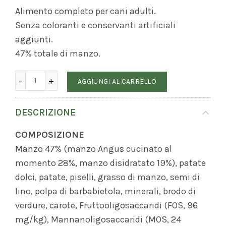
Alimento completo per cani adulti.
Senza coloranti e conservanti artificiali
aggiunti.
47% totale di manzo.
Quantità
Manzo (cani adulti) - 2kg quantità
AGGIUNGI AL CARRELLO
DESCRIZIONE
COMPOSIZIONE
Manzo 47% (manzo Angus cucinato al
momento 28%, manzo disidratato 19%), patate
dolci, patate, piselli, grasso di manzo, semi di
lino, polpa di barbabietola, minerali, brodo di
verdure, carote, Fruttooligosaccaridi (FOS, 96
mg/kg), Mannanoligosaccaridi (MOS, 24